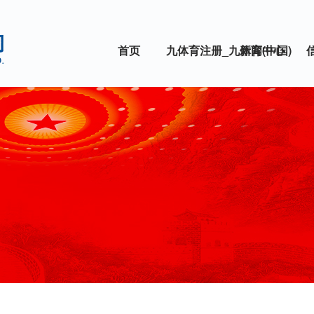
首页
九体育注册_九体育(中国)
新闻中心