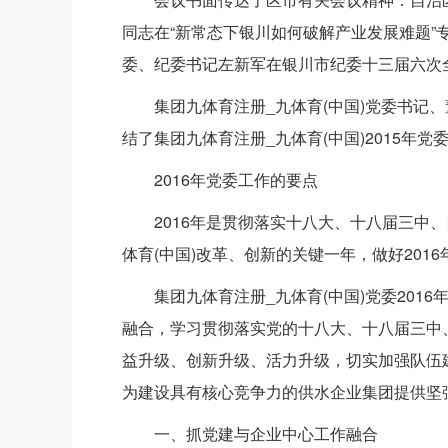
同志在“新常态下银川如何破解产业发展难题”
委、纪委书记左新军在银川市纪委十三届六次
集团九体育注册_九体育(中国)党委书记、
结了集团九体育注册_九体育(中国)2015年党
2016年党委工作的要点
2016年是贯彻落实十八大、十八届三中、
体育(中国)改革、创新的关键一年，做好201
集团九体育注册_九体育(中国)党委2016
融合，学习贯彻落实党的十八大、十八届三中、
益升级、创新升级、活力升级，切实加强队伍
为建设具有核心竞争力的供水企业集团提供坚
一、抓党建与企业中心工作融合