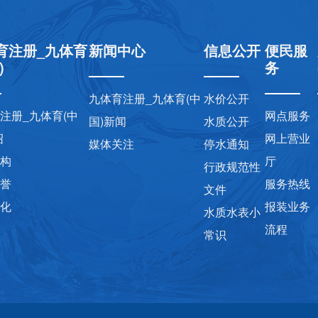
育注册_九体育
新闻中心
信息公开
便民服
)
务
九体育注册_九体育(中
水价公开
注册_九体育(中
网点服务
国)新闻
水质公开
绍
网上营业
媒体关注
停水通知
构
厅
行政规范性
誉
服务热线
文件
化
报装业务
水质水表小
流程
常识