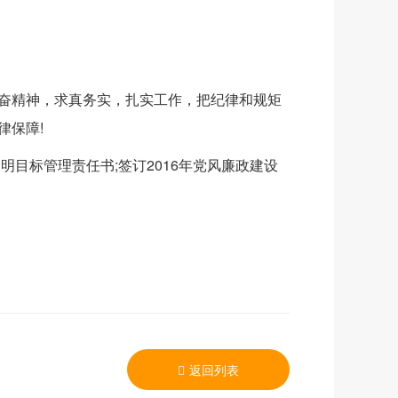
奋精神，求真务实，扎实工作，把纪律和规矩
律保障!
目标管理责任书;签订2016年党风廉政建设
返回列表