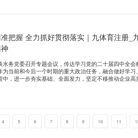
准把握 全力抓好贯彻落实｜九体育注册_
精神
铁水务党委召开专题会议，传达学习党的二十届四中全会
作为当前和今后一个时期的重大政治任务，融合做好学习
程中，进一步夯实基础、全面发力，坚定不移推动企业高质量
4
5
6
7
8
9
10
11
1