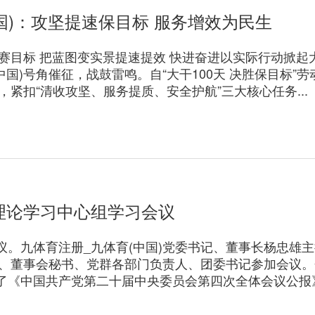
中国)：攻坚提速保目标 服务增效为民生
赛目标 把蓝图变实景提速提效 快进奋进以实际行动掀起
)号角催征，战鼓雷鸣。自“大干100天 决胜保目标”劳
紧扣“清收攻坚、服务提质、安全护航”三大核心任务...
次理论学习中心组学习会议
会议。九体育注册_九体育(中国)党委书记、董事长杨忠雄
监、董事会秘书、党群各部门负责人、团委书记参加会议。
了《中国共产党第二十届中央委员会第四次全体会议公报