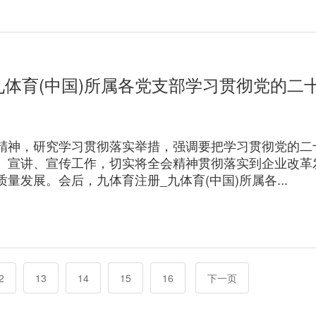
九体育(中国)所属各党支部学习贯彻党的二
精神，研究学习贯彻落实举措，强调要把学习贯彻党的二
、宣讲、宣传工作，切实将全会精神贯彻落实到企业改革
发展。会后，九体育注册_九体育(中国)所属各...
2
13
14
15
16
下一页