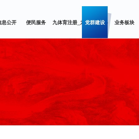
信息公开
便民服务
九体育注册_九体育(中国)
党群建设
业务板块