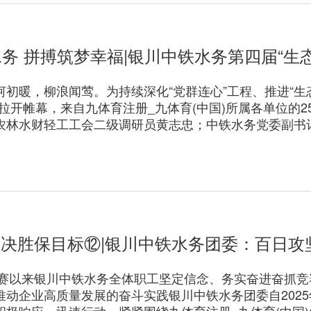
务 拼搏筑梦幸福|银川中铁水务第四届“生
初暖，柳浪闻莺。为持续深化“党群连心”工程、推进“生
会拉开帷幕，来自九体育注册_九体育(中国)所属各单位的
农林水财轻工工会二级调研员黄志忠；中铁水务党委副书记、
天 决胜保目标⑫|银川中铁水务团委：百日攻坚
动竞赛以来银川中铁水务全体职工坚定信念、务实奋进奋抓竞
动企业高质量发展的奋斗实践银川中铁水务团委自2025年