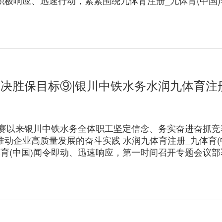
极响应、迅速行动，紧紧围绕九体育注册_九体育(中国)年
天 决胜保目标⑨|银川中铁水务水润九体育注
动竞赛以来银川中铁水务全体职工坚定信念、务实奋进奋抓竞
动企业高质量发展的奋斗实践 水润九体育注册_九体育(中
育(中国)闻令即动、迅速响应，第一时间召开专题会议部